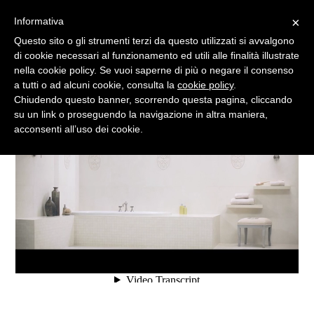
Italy
+39 340 6726114
- Belgium
+32 (0)488
989840
info@francescoridolfi.com
×
Informativa
Questo sito o gli strumenti terzi da questo utilizzati si avvalgono
Video art
About
di cookie necessari al funzionamento ed utili alle finalità illustrate
nella cookie policy. Se vuoi saperne di più o negare il consenso
a tutti o ad alcuni cookie, consulta la
cookie policy
.
Chiudendo questo banner, scorrendo questa pagina, cliccando
su un link o proseguendo la navigazione in altra maniera,
acconsenti all’uso dei cookie.